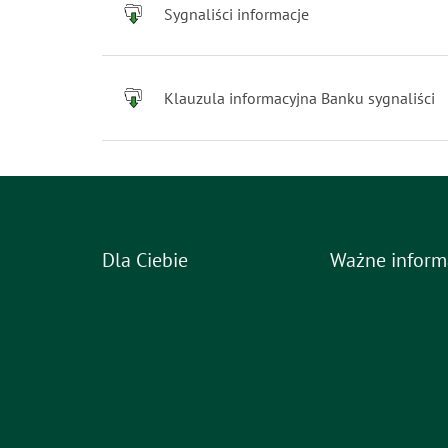
Sygnaliści informacje
Inne
Inne
Inne
Ubezpieczenia CUK
Klauzula informacyjna Banku sygnaliści
Dla Ciebie
Ważne inform