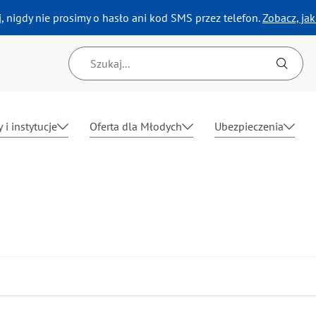
, nigdy nie prosimy o hasło ani kod SMS przez telefon.
Zobacz, ja
Wyszukiwarka
 i instytucje
Oferta dla Młodych
Ubezpieczenia