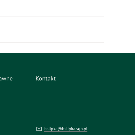
rawne
Kontakt
bslipka@bslipka.sgb.pl