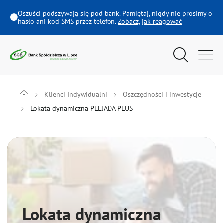
Lokata dynamiczna PLEJADA PLUS - Bank Spółdzielczy w Lipce
Oszuści podszywają się pod bank. Pamiętaj, nigdy nie prosimy o
hasło ani kod SMS przez telefon.
Zobacz, jak reagować
Wyszukiwarka
Menu główne
Klienci Indywidualni
Klienci Indywidualni
Oszczędności i inwestycje
Lokata dynamiczna PLEJADA PLUS
Rolnicy
Firmy i instytucje
Oferta dla Młodych
Lokata dynamiczna
Ubezpieczenia