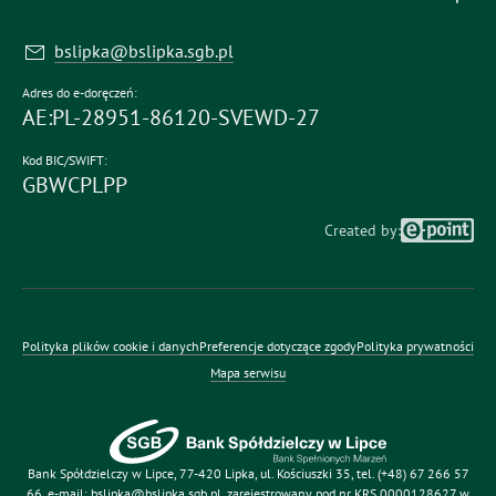
bslipka@bslipka.sgb.pl
Adres do e-doręczeń:
AE:PL-28951-86120-SVEWD-27
Kod BIC/SWIFT:
GBWCPLPP
Created by:
Polityka plików cookie i danych
Preferencje dotyczące zgody
Polityka prywatności
Mapa serwisu
Bank Spółdzielczy w Lipce
, 77-420 Lipka, ul. Kościuszki 35, tel. (+48) 67 266 57
66, e-mail: bslipka@bslipka.sgb.pl, zarejestrowany pod nr KRS 0000128627 w