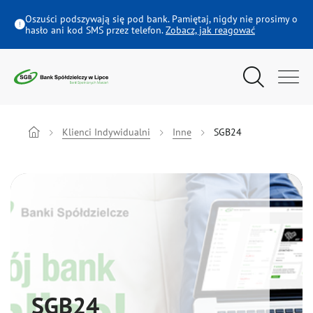
SGB24 - Bank Spółdzielczy w Lipce
Oszuści podszywają się pod bank. Pamiętaj, nigdy nie prosimy o
hasło ani kod SMS przez telefon.
Zobacz, jak reagować
Wyszukiwarka
Menu główne
Klienci Indywidualni
Klienci Indywidualni
Inne
SGB24
Rolnicy
Firmy i instytucje
Oferta dla Młodych
Ubezpieczenia
SGB24