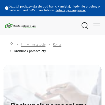
Rachunek pomocniczy - Bank Spółdzielczy w Lipce
Oszuści podszywają się pod bank. Pamiętaj, nigdy nie prosimy o
hasło ani kod SMS przez telefon.
Zobacz, jak reagować
Wyszukiwarka
Menu główne
Klienci Indywidualni
Firmy i instytucje
Konta
Rachunek pomocniczy
Rolnicy
Firmy i instytucje
Oferta dla Młodych
Ubezpieczenia