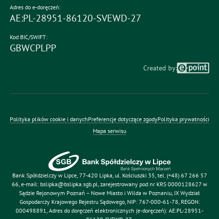
Adres do e-doręczeń:
AE:PL-28951-86120-SVEWD-27
Kod BIC/SWIFT:
GBWCPLPP
Created by:
Polityka plików cookie i danych
Preferencje dotyczące zgody
Polityka prywatności
Mapa serwisu
Bank Spółdzielczy w Lipce
, 77-420 Lipka, ul. Kościuszki 35, tel. (+48) 67 266 57
66, e-mail: bslipka@bslipka.sgb.pl, zarejestrowany pod nr KRS 0000128627 w
Sądzie Rejonowym Poznań – Nowe Miasto i Wilda w Poznaniu, IX Wydział
Gospodarczy Krajowego Rejestru Sądowego, NIP: 767-000-61-78, REGON:
000498891, Adres do doręczeń elektronicznych (e-doręczeń): AE:PL-28951-