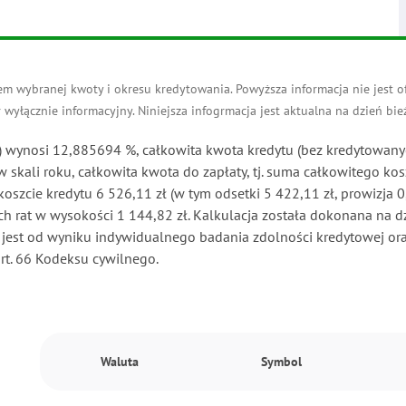
 wybranej kwoty i okresu kredytowania. Powyższa informacja nie jest ofe
yłącznie informacyjny. Niniejsza infogrmacja jest aktualna na dzień bież
wynosi 12,885694 %, całkowita kwota kredytu (bez kredytowanyc
skali roku, całkowita kwota do zapłaty, tj. suma całkowitego kos
szcie kredytu 6 526,11 zł (w tym odsetki 5 422,11 zł, prowizja 0,
ch rat w wysokości 1 144,82 zł. Kalkulacja została dokonana na dz
 jest od wyniku indywidualnego badania zdolności kredytowej o
art. 66 Kodeksu cywilnego.
Waluta
Symbol