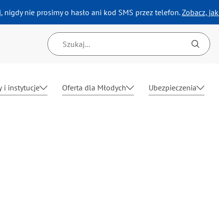
, nigdy nie prosimy o hasło ani kod SMS przez telefon.
Zobacz, ja
Wyszukiwarka
 i instytucje
Oferta dla Młodych
Ubezpieczenia